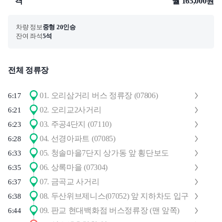
격
월 165,000원
차량 정보
중형 20인승
잔여 좌석
5석
전체 정류장
01
.
오리삼거리 버스 정류장 (07806)
6:17
02
.
오리교2사거리
6:21
03
.
주공4단지 (07110)
6:23
04
.
선경아파트 (07085)
6:28
05
.
청솔마을7단지 상가동 앞 횡단보도
6:33
06
.
상록마을 (07304)
6:35
07
.
금곡교 사거리
6:37
08
.
두산위브제니스(07052) 앞 지하차도 입구
6:38
09
.
판교 현대백화점 버스정류장 (맨 앞쪽)
6:44