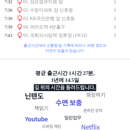
01
.
성요셉유치원 앞
7:32
02
.
수정아파트 앞 신호등
7:36
03
.
KB국민은행 앞 신호등
7:39
04
.
여의도역 4번출구
7:39
05
.
국회의사당역 정류장 (19132)
7:43
출근시간대의 교통량 및 기후에 따라 5~10분 정도의
지연이 있을수 있습니다.
평균 출근시간 1시간 27분,
1년에 14.5일