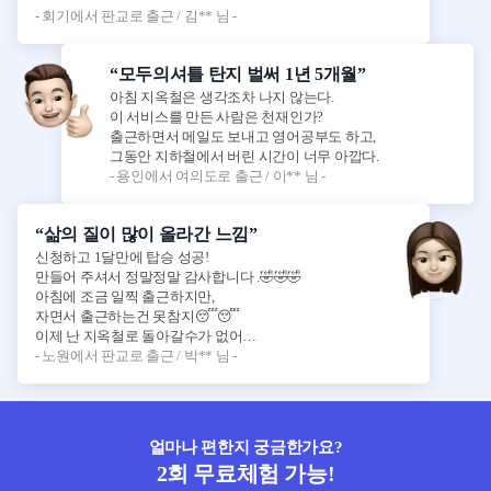
- 회기에서 판교로 출근 / 김** 님 -
“모두의셔틀 탄지 벌써 1년 5개월”
아침 지옥철은 생각조차 나지 않는다.
이 서비스를 만든 사람은 천재인가?
출근하면서 메일도 보내고 영어공부도 하고,
그동안 지하철에서 버린 시간이 너무 아깝다.
- 용인에서 여의도로 출근 / 이** 님 -
“삶의 질이 많이 올라간 느낌”
신청하고 1달만에 탑승 성공!
만들어 주셔서 정말정말 감사합니다 .🤣🤣🤣
아침에 조금 일찍 출근하지만,
자면서 출근하는건 못참지😴😴
이제 난 지옥철로 돌아갈수가 없어…
- 노원에서 판교로 출근 / 박** 님 -
얼마나 편한지 궁금한가요?
2회 무료체험 가능!