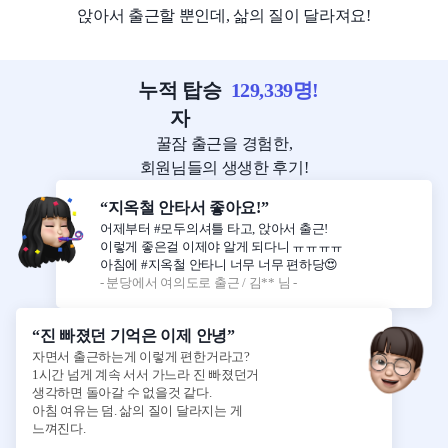
앉아서 출근할 뿐인데, 삶의 질이 달라져요!
누적 탑승
129,339
명!
자
꿀잠 출근을 경험한,
회원님들의 생생한 후기!
“지옥철 안타서 좋아요!”
어제부터 #모두의셔틀 타고, 앉아서 출근!
이렇게 좋은걸 이제야 알게 되다니 ㅠㅠㅠㅠ
아침에 #지옥철 안타니 너무 너무 편하당😍
- 분당에서 여의도로 출근 / 김** 님 -
“진 빠졌던 기억은 이제 안녕”
자면서 출근하는게 이렇게 편한거라고?
1시간 넘게 계속 서서 가느라 진 빠졌던거
생각하면 돌아갈 수 없을것 같다.
아침 여유는 덤. 삶의 질이 달라지는 게
느껴진다.