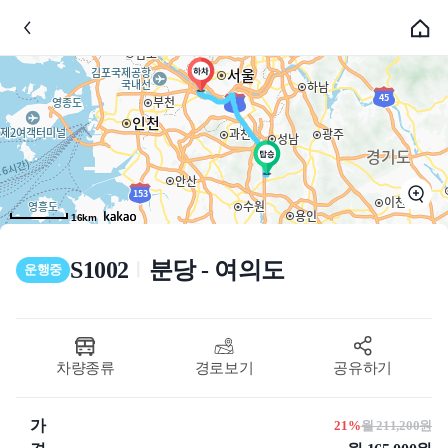
16km
S1002
분당 - 여의도
ㅣ
운행중
차량종류
경로보기
공유하기
가
21%
월 211,200원