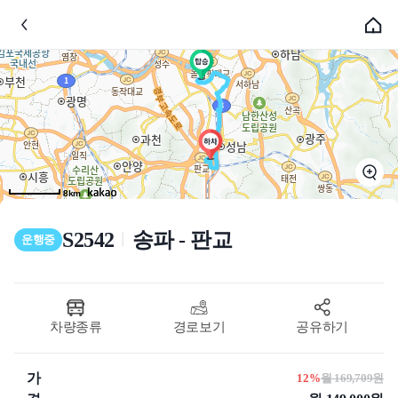
8km
S2542
송파 - 판교
ㅣ
운행중
차량종류
경로보기
공유하기
가
12%
월 169,709원