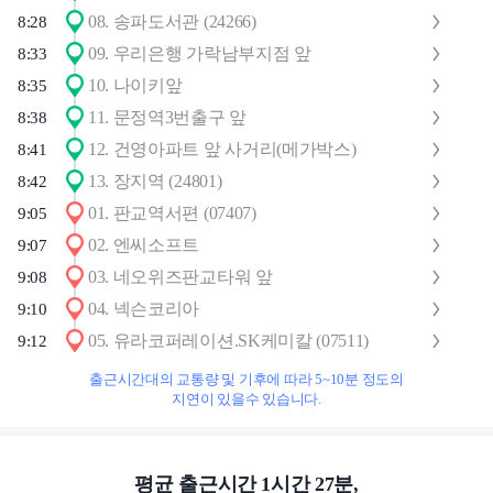
08
.
송파도서관 (24266)
8:28
09
.
우리은행 가락남부지점 앞
8:33
10
.
나이키앞
8:35
11
.
문정역3번출구 앞
8:38
12
.
건영아파트 앞 사거리(메가박스)
8:41
13
.
장지역 (24801)
8:42
01
.
판교역서편 (07407)
9:05
02
.
엔씨소프트
9:07
03
.
네오위즈판교타워 앞
9:08
04
.
넥슨코리아
9:10
05
.
유라코퍼레이션.SK케미칼 (07511)
9:12
출근시간대의 교통량 및 기후에 따라 5~10분 정도의
지연이 있을수 있습니다.
평균 출근시간 1시간 27분,