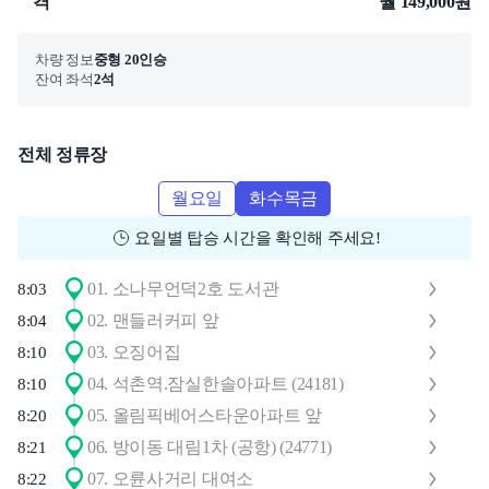
격
월 149,000원
차량 정보
중형 20인승
잔여 좌석
2석
전체 정류장
월요일
화수목금
요일별 탑승 시간을 확인해 주세요!
01
.
소나무언덕2호 도서관
8:03
02
.
맨들러커피 앞
8:04
03
.
오징어집
8:10
04
.
석촌역.잠실한솔아파트 (24181)
8:10
05
.
올림픽베어스타운아파트 앞
8:20
06
.
방이동 대림1차 (공항) (24771)
8:21
07
.
오륜사거리 대여소
8:22