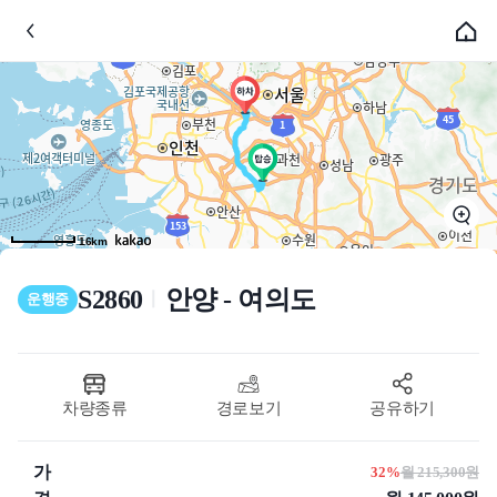
16km
S2860
안양 - 여의도
ㅣ
운행중
차량종류
경로보기
공유하기
가
32%
월 215,300원