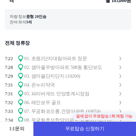
격
월 145,000원
차량 정보
중형 20인승
잔여 좌석
5석
전체 정류장
01
.
초원2단지대림아파트 정문
7:22
02
.
샘마을우방아파트 508동 횡단보도
7:28
03
.
샘마을단지단지 (10200)
7:29
04
.
온누리약국
7:31
05
.
파리바게뜨 안양호계시장점
7:31
06
.
레인보우 골프
7:32
07
.
무궁화코오롱.건영아파트 (10074)
7:33
결제 없이 무료탑승 2회 체험 가능
08
.
무궁화효성한양아파트.방축사거리 (10065)
7:34
1:1문의
무료탑승 신청하기
09
.
부흥고삼거리
7:36