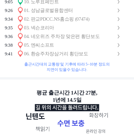
10
.
노루표페인트
9:05
01
.
성남글로벌융합센터
9:26
02
.
판교PDCC.NS홈쇼핑 (07474)
9:34
03
.
넥슨코리아
9:35
04
.
네오위즈 주차장 맞은편 횡단보도
9:36
05
.
엔씨소프트
9:38
06
.
환승주차장삼거리 횡단보도
9:41
출근시간대의 교통량 및 기후에 따라 5~10분 정도의
지연이 있을수 있습니다.
평균 출근시간 1시간 27분,
1년에 14.5일