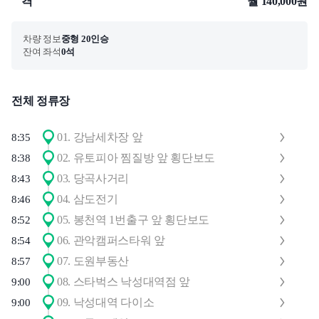
격
월 140,000원
차량 정보
중형 20인승
잔여 좌석
0석
전체 정류장
01
.
강남세차장 앞
8:35
02
.
유토피아 찜질방 앞 횡단보도
8:38
03
.
당곡사거리
8:43
04
.
삼도전기
8:46
05
.
봉천역 1번출구 앞 횡단보도
8:52
06
.
관악캠퍼스타워 앞
8:54
07
.
도원부동산
8:57
08
.
스타벅스 낙성대역점 앞
9:00
09
.
낙성대역 다이소
9:00