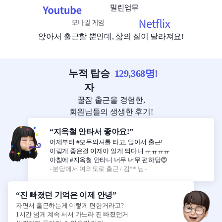
앉아서 출근할 뿐인데, 삶의 질이 달라져요!
누적 탑승
129,368
명!
자
꿀잠 출근을 경험한,
회원님들의 생생한 후기!
“지옥철 안타서 좋아요!”
어제부터 #모두의셔틀 타고, 앉아서 출근!
이렇게 좋은걸 이제야 알게 되다니 ㅠㅠㅠㅠ
아침에 #지옥철 안타니 너무 너무 편하당😍
- 분당에서 여의도로 출근 / 김** 님 -
“진 빠졌던 기억은 이제 안녕”
자면서 출근하는게 이렇게 편한거라고?
1시간 넘게 계속 서서 가느라 진 빠졌던거