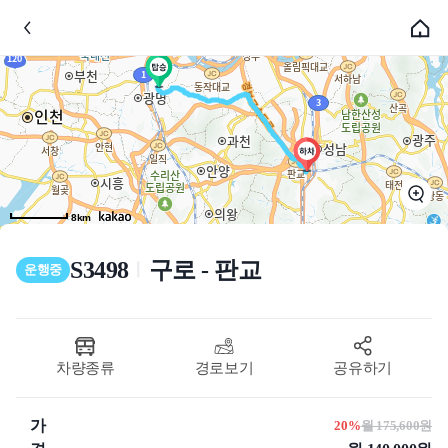
8km
S3498
구로 - 판교
ㅣ
운행중
차량종류
경로보기
공유하기
가
20%
월 175,600원