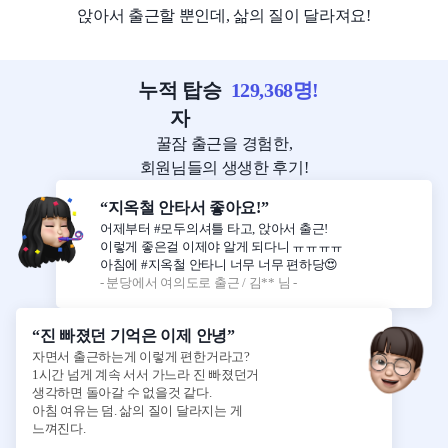
앉아서 출근할 뿐인데, 삶의 질이 달라져요!
누적 탑승
129,368
명!
자
꿀잠 출근을 경험한,
회원님들의 생생한 후기!
“지옥철 안타서 좋아요!”
어제부터 #모두의셔틀 타고, 앉아서 출근!
이렇게 좋은걸 이제야 알게 되다니 ㅠㅠㅠㅠ
아침에 #지옥철 안타니 너무 너무 편하당😍
- 분당에서 여의도로 출근 / 김** 님 -
“진 빠졌던 기억은 이제 안녕”
자면서 출근하는게 이렇게 편한거라고?
1시간 넘게 계속 서서 가느라 진 빠졌던거
생각하면 돌아갈 수 없을것 같다.
아침 여유는 덤. 삶의 질이 달라지는 게
느껴진다.