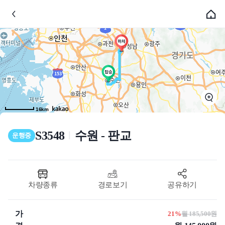
16km
S3548
수원 - 판교
ㅣ
운행중
차량종류
경로보기
공유하기
가
21%
월 185,500원