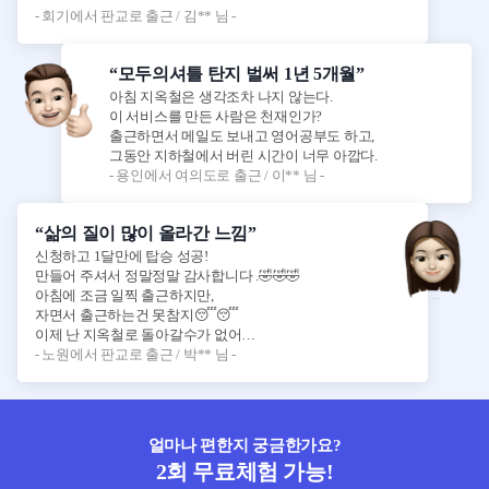
- 회기에서 판교로 출근 / 김** 님 -
“모두의셔틀 탄지 벌써 1년 5개월”
아침 지옥철은 생각조차 나지 않는다.
이 서비스를 만든 사람은 천재인가?
출근하면서 메일도 보내고 영어공부도 하고,
그동안 지하철에서 버린 시간이 너무 아깝다.
- 용인에서 여의도로 출근 / 이** 님 -
“삶의 질이 많이 올라간 느낌”
신청하고 1달만에 탑승 성공!
만들어 주셔서 정말정말 감사합니다 .🤣🤣🤣
아침에 조금 일찍 출근하지만,
자면서 출근하는건 못참지😴😴
이제 난 지옥철로 돌아갈수가 없어…
- 노원에서 판교로 출근 / 박** 님 -
얼마나 편한지 궁금한가요?
2회 무료체험 가능!