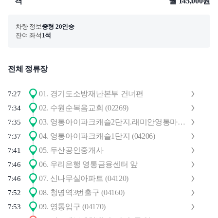
격
월 145,000원
차량 정보
중형 20인승
잔여 좌석
1석
전체 정류장
01
.
경기도소방재난본부 건너편
7:27
02
.
수원순복음교회 (02269)
7:34
03
.
영통아이파크캐슬2단지.래미안영통마크원1단지(04078)
7:35
04
.
영통아이파크캐슬1단지 (04206)
7:37
05
.
두산공인중개사
7:41
06
.
우리은행 영통금융센터 앞
7:46
07
.
신나무실아파트 (04120)
7:46
08
.
청명역3번출구 (04160)
7:52
09
.
영통입구 (04170)
7:53