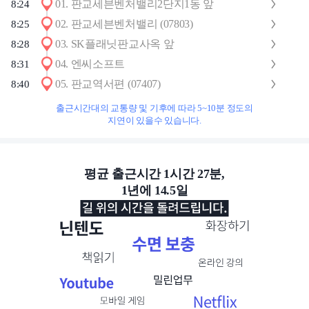
01
.
판교세븐벤처밸리2단지1동 앞
8:24
02
.
판교세븐벤처밸리 (07803)
8:25
03
.
SK플래닛판교사옥 앞
8:28
04
.
엔씨소프트
8:31
05
.
판교역서편 (07407)
8:40
출근시간대의 교통량 및 기후에 따라 5~10분 정도의
지연이 있을수 있습니다.
평균 출근시간 1시간 27분,
1년에 14.5일