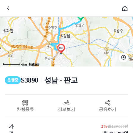
4km
S3890
성남 - 판교
ㅣ
운행중
차량종류
경로보기
공유하기
가
2%
월 139,000원