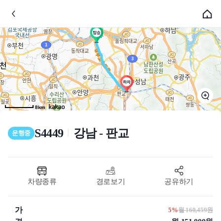
8km
S4449
강남 - 판교
ㅣ
운행중
차량종류
경로보기
공유하기
가
5%
월 160,459원