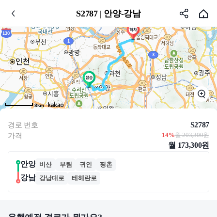
S2787 | 안양-강남
8km
S2787
경로 번호
14%
월 203,300원
가격
월 173,300원
안양
비산
부림
귀인
평촌
강남
강남대로
테헤란로