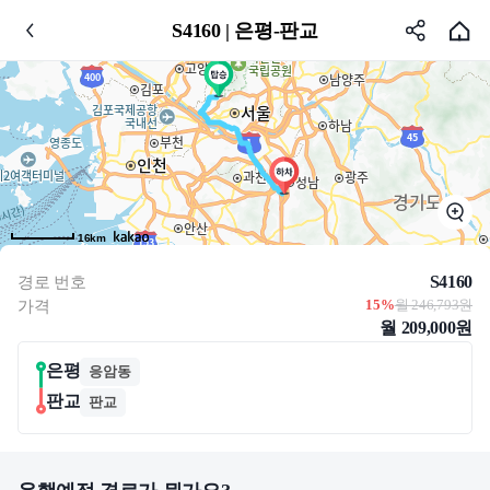
S4160 | 은평-판교
16km
S4160
경로 번호
15%
월 246,793원
가격
월 209,000원
은평
응암동
판교
판교