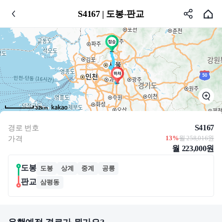
S4167 | 도봉-판교
32km
S4167
경로 번호
13%
월 258,016원
가격
월 223,000원
도봉
도봉
상계
중계
공릉
판교
삼평동