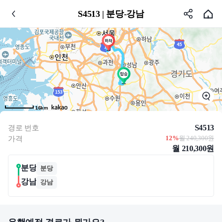
S4513 | 분당-강남
16km
S4513
경로 번호
12%
월 240,300원
가격
월 210,300원
분당
분당
강남
강남