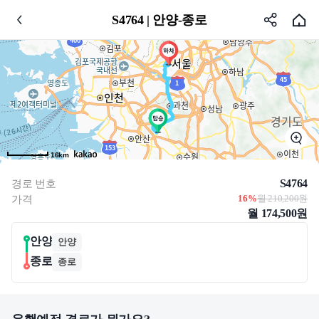
S4764 | 안양-종로
16km
S4764
경로 번호
16%
월 210,200원
가격
월 174,500원
안양
안양
종로
종로